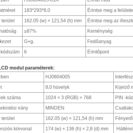
atméret
183*293*6.0
Érintse meg a felülete
 terület
162.05 (w) × 121,54 (h) mm
Érintse meg az illeszt
thatóság
≥87%
Keménység
kezet
G+g.
Fedőanyag
-kódszám
6
Érintőpont
LCD modul paraméterek:
zben
HJ0804005
Interfész
t
8,0 hüvelyk
Kijelző
lek száma
1024 × 3 (RGB) × 768
PIN -kó
ekintési irány
MINDEN
Csatlako
 terület
162.05 (w) × 121,54 (h) mm
Fényerő
nziós körvonal
174 (w) × 136 (h) × 2,8 (d) mm
Háttérvi