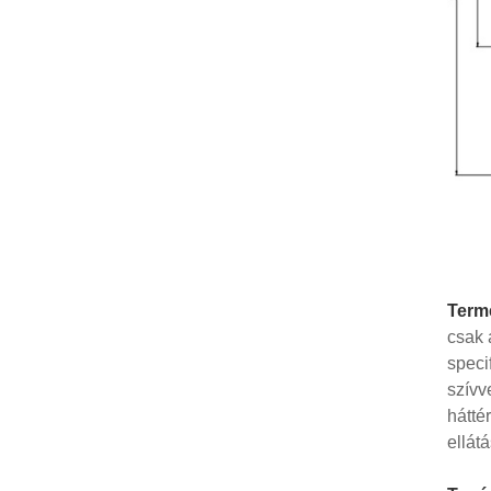
Term
csak 
speci
szívv
hátté
ellátá