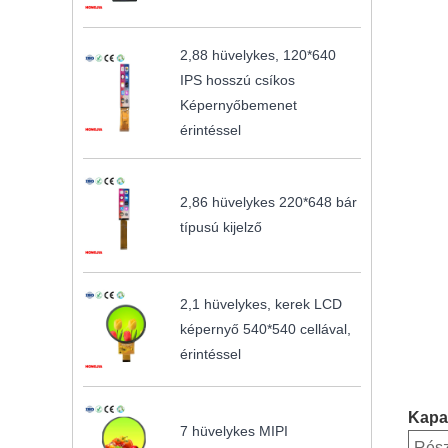
2,88 hüvelykes, 120*640
IPS hosszú csíkos
Képernyőbemenet
érintéssel
2,86 hüvelykes 220*648 bár
típusú kijelző
2,1 hüvelykes, kerek LCD
képernyő 540*540 cellával,
érintéssel
Kapac
7 hüvelykes MIPI
Rés