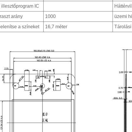
illesztőprogram IC
Háttérvi
raszt arány
1000
üzemi h
elenítse a színeket
16,7 méter
Tárolási