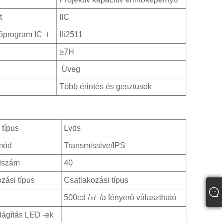
t
IIC
őprogram IC -t
Ili2511
≥7H
Üveg
Több érintés és gesztusok
 típus
Lvds
 mód
Transmissive/IPS
dszám
40
zási típus
Csatlakozási típus
500cd /㎡ /a fényerő választható
lágítás LED -ek