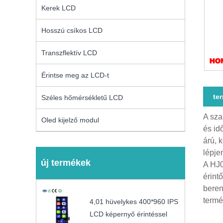
Kerek LCD
Hosszú csíkos LCD
Transzflektív LCD
Érintse meg az LCD-t
te
Széles hőmérsékletű LCD
A sza
Oled kijelző modul
és id
árú, 
lépje
új termékek
A HJ0
érint
beren
termé
4,01 hüvelykes 400*960 IPS
LCD képernyő érintéssel