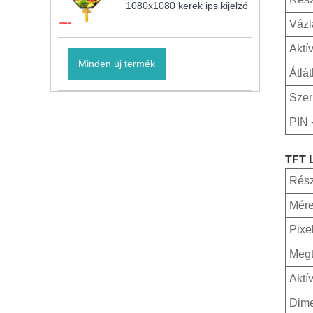
1080x1080 kerek ips kijelző
Vázl
Aktív
Minden új termék
Átlá
Szer
PIN 
TFT 
Rés
Mére
Pixe
Megt
Aktív
Dime