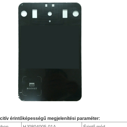
itív érintőképességű megjelenítési paraméter:
zben
HJ0804005-01A
Érintő mód