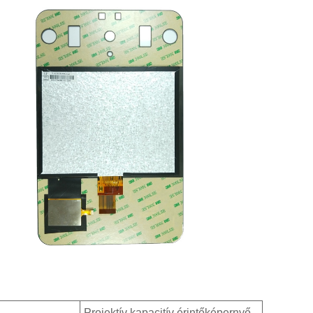
Projektív kapacitív érintőképernyő