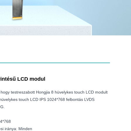
rintésű LCD modul
, hogy testreszabott Hongjia 8 hüvelykes touch LCD modult
0 hüvelykes touch LCD IPS 1024*768 felbontás LVDS
+G.
24*768
si iránya: Minden