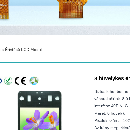
es Érintésű LCD Modul
8 hüvelykes é
Biztos lehet benne
vásárol tőlünk. 8,
interfész 40PIN, G
Méret: 8 hüvelyk
Pixelek száma: 10
Az irány megtekinté