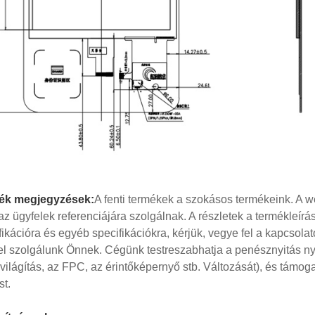
ék megjegyzések:
A fenti termékek a szokásos termékeink. A we
az ügyfelek referenciájára szolgálnak. A részletek a termékleír
fikációra és egyéb specifikációkra, kérjük, vegye fel a kapcsola
el szolgálunk Önnek. Cégünk testreszabhatja a penésznyitás nyit
rvilágítás, az FPC, az érintőképernyő stb. Változását), és támo
st.