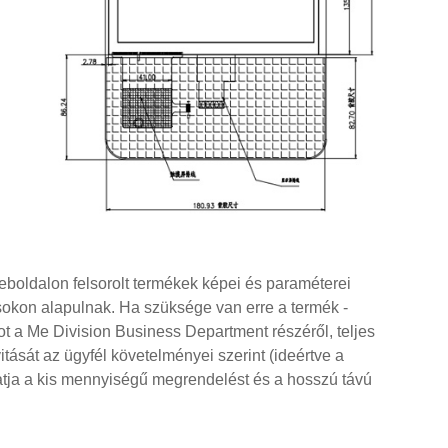
boldalon felsorolt ​​termékek képei és paraméterei
ásokon alapulnak. Ha szüksége van erre a termék -
tot a Me Division Business Department részéről, teljes
ását az ügyfél követelményei szerint (ideértve a
gatja a kis mennyiségű megrendelést és a hosszú távú