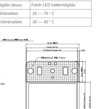
lágítás típusa
Fehér LED háttérvilágítás
őmérséklet
-20 ---- 70 ° C
 hőmérséklet
-30 ---- 80 ° C