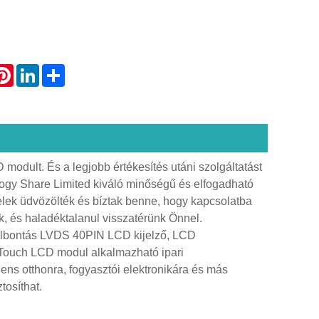
atsApp
Pinterest
LinkedIn
Share
modult. És a legjobb értékesítés utáni szolgáltatást
logy Share Limited kiváló minőségű és elfogadható
yfelek üdvözölték és bíztak benne, hogy kapcsolatba
k, és haladéktalanul visszatérünk Önnel.
elbontás LVDS 40PIN LCD kijelző, LCD
es Touch LCD modul alkalmazható ipari
ens otthonra, fogyasztói elektronikára és más
tosíthat.