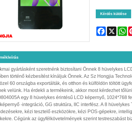
Kérdés küldése
Facebook
X
Wh
rmékleírás
kmai gyártásként szeretnénk biztosítani Önnek 8 hüvelykes LCD 
őben történő kézbesítést kínáljuk Önnek. Az Sz Hongjia Techno
közel 60 országba exportálták, és otthon és külföldön töltött üg
nek velünk. Ha érdekli a termékeink, akkor most kérdezhet tőlün
804005A egy 8 hüvelykes érintésű LCD képernyő, 1024*768 f
őképernyő -integráció, GG struktúra, IIC interfész. A 8 hüvelyk
dezésekre, kézi tesztelő eszközökre, kézi POS-gépekre, intellig
kekre. Cégünk az ügyfélkövetelmények szerint testreszabást biz