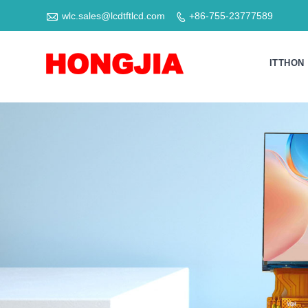

wlc.sales@lcdtftlcd.com
+86-755-23777589

ITTHON