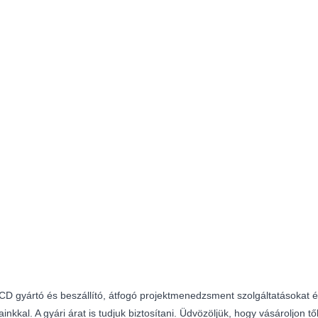
D gyártó és beszállító, átfogó projektmenedzsment szolgáltatásokat és
sainkkal. A gyári árat is tudjuk biztosítani. Üdvözöljük, hogy vásároljon