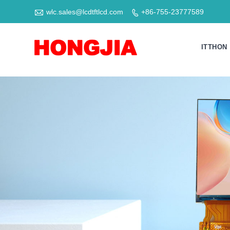

wlc.sales@lcdtftlcd.com
+86-755-23777589

ITTHON