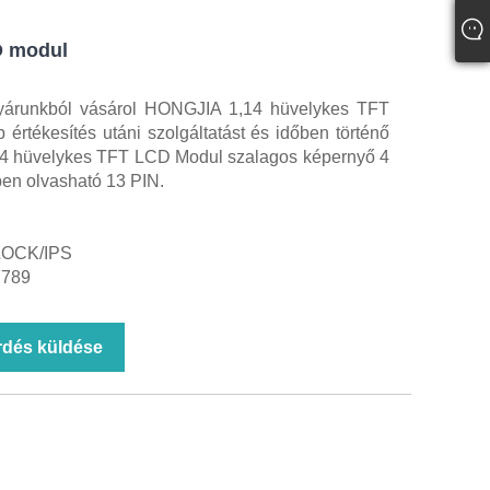
D modul
gyárunkból vásárol HONGJIA 1,14 hüvelykes TFT
értékesítés utáni szolgáltatást és időben történő
1,14 hüvelykes TFT LCD Modul szalagos képernyő 4
en olvasható 13 PIN.
CLOCK/IPS
7789
rdés küldése