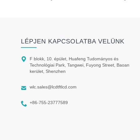
LÉPJEN KAPCSOLATBA VELÜNK

F blokk, 10. épület, Huafeng Tudományos és
Technológiai Park, Tangwei, Fuyong Street, Baoan
kerület, Shenzhen

wlc.sales@lcdtftlcd.com

+86-755-23777589