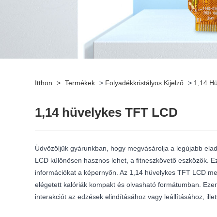
Itthon
>
Termékek
>
Folyadékkristályos Kijelző
>
1,14 H
1,14 hüvelykes TFT LCD
Üdvözöljük gyárunkban, hogy megvásárolja a legújabb elad
LCD különösen hasznos lehet, a fitneszkövető eszközök. Eze
információkat a képernyőn. Az 1,14 hüvelykes TFT LCD meg
elégetett kalóriák kompakt és olvasható formátumban. Ezenk
interakciót az edzések elindításához vagy leállításához, ill