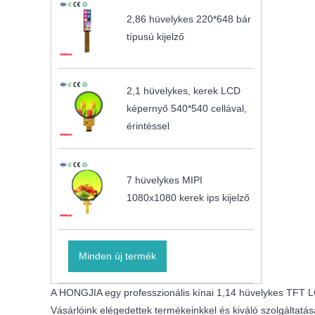
2,86 hüvelykes 220*648 bár
típusú kijelző
2,1 hüvelykes, kerek LCD
képernyő 540*540 cellával,
érintéssel
7 hüvelykes MIPI
1080x1080 kerek ips kijelző
Minden új termék
A HONGJIA egy professzionális kínai 1,14 hüvelykes TFT LC
Vásárlóink ​​elégedettek termékeinkkel és kiváló szolgáltatá