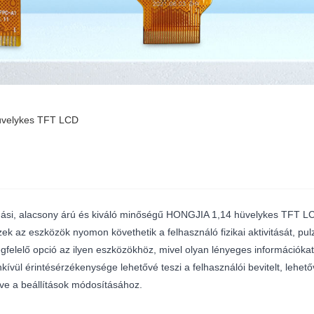
üvelykes TFT LCD
ási, alacsony árú és kiváló minőségű HONGJIA 1,14 hüvelykes TFT LCD
k az eszközök nyomon követhetik a felhasználó fizikai aktivitását, pul
felelő opció az ilyen eszközökhöz, mivel olyan lényeges információka
ívül érintésérzékenysége lehetővé teszi a felhasználói bevitelt, lehet
etve a beállítások módosításához.