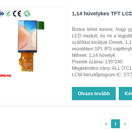
1,14 hüvelykes TFT LC
Biztos lehet benne, hogy 
LCD modult, és mi a legjobb 
szállítást kínáljuk Önnek. 
vezetékes SPI, IPS napfényb
Mérete: 1,14 hüvelyk
Pixelek száma: 135*240
Megtekintési irány: ALL O’
LCM illesztőprogram IC: ST
Olvass tovább
Ké
<
1
>