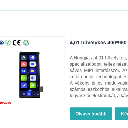
4,01 hüvelykes 400*960
A Hongjia a 4,01 hüvelykes
specializálódott, teljes néz
sávos MIPI interfésszel. A
cellán belüli technológiát és
A vékony teljes modulvasta
számos eszközhöz alkalmas,
fogyasztói elektronikát, a ká
Olvass tovább
Ké