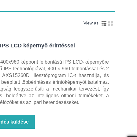
View as
 IPS LCD képernyő érintéssel
, 400x960 képpont felbontású IPS LCD-képernyőre
etű IPS technológiával, 400 × 960 felbontással és 2
z AXS15260D illesztőprogram IC-t használja, és
 beépített többérintéses érintőképernyőt tartalmaz.
gság leegyszerűsíti a mechanikai tervezést, így
 beleértve az intelligens otthoni termékeket, a
véfőzőket és az ipari berendezéseket.
rdés küldése