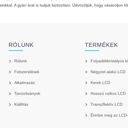
sainkkal. A gyári árat is tudjuk biztosítani. Üdvözöljük, hogy vásároljon
RÓLUNK
TERMÉKEK
Rólunk
Folyadékkristályos ki
Felszerelések
Négyzet alakú LCD
Alkalmazás
Kerek LCD
Tanúsítványok
Hosszú csíkos LCD
Kiállítás
Transzflektív LCD
Érintse meg az LCD-