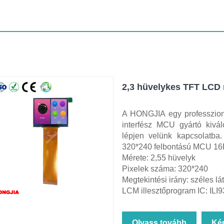
2,3 hüvelykes TFT LCD
A HONGJIA egy professzion
interfész MCU gyártó kivá
lépjen velünk kapcsolatba
320*240 felbontású MCU 16BI
Mérete: 2,55 hüvelyk
Pixelek száma: 320*240
Megtekintési irány: széles l
LCM illesztőprogram IC: ILI
Olvass tovább
Ké