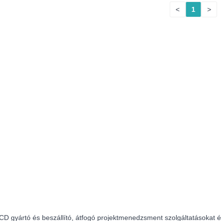
<
1
>
D gyártó és beszállító, átfogó projektmenedzsment szolgáltatásokat és