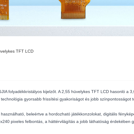
üvelykes TFT LCD
IA folyadékkristályos kijelzőt. A 2,55 hüvelykes TFT LCD hasonló a 3
 technológia gyorsabb frissítési gyakoriságot és jobb színpontosságot
sználható, beleértve a hordozható játékkonzolokat, digitális fénykép
x240 pixeles felbontás, a háttérvilágítás a jobb láthatóság érdekében 