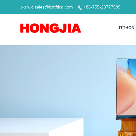

wlc.sales@lcdtftlcd.com
+86-755-23777589

ITTHON