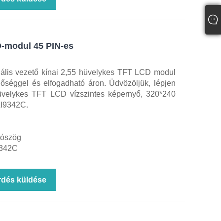
D-modul 45 PIN-es
ális vezető kínai 2,55 hüvelykes TFT LCD modul
nőséggel és elfogadható áron. Üdvözöljük, lépjen
hüvelykes TFT LCD vízszintes képernyő, 320*240
LI9342C.
átószög
9342C
rdés küldése