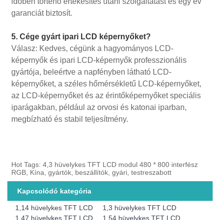
időben történő értékesítés utáni szolgáltatást és egy év
garanciát biztosít.
5. Cége gyárt ipari LCD képernyőket?
Válasz: Kedves, cégünk a hagyományos LCD-
képernyők és ipari LCD-képernyők professzionális
gyártója, beleértve a napfényben látható LCD-
képernyőket, a széles hőmérsékletű LCD-képernyőket,
az LCD-képernyőket és az érintőképernyőket speciális
iparágakban, például az orvosi és katonai iparban,
megbízható és stabil teljesítmény.
Hot Tags: 4,3 hüvelykes TFT LCD modul 480 * 800 interfész
RGB, Kína, gyártók, beszállítók, gyári, testreszabott
Kapcsolódó kategória
1,14 hüvelykes TFT LCD
1,3 hüvelykes TFT LCD
1,47 hüvelykes TFT LCD
1,54 hüvelykes TFT LCD