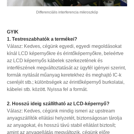
Differenciális interferencia mikroszkóp
GYIK
1. Testreszabhatók a termékei?
Válasz: Kedves, cégünk egyedi, egyedi megoldásokat
kínál LCD képernyőkre és érintőképernyőkre, beleértve
az LCD képernyős kábelek szerkezetének és
interfészének megváltoztatását az ügyfél igényei szerint,
formák nyitását műanyag keretekhez és meghajtó IC-k
cseréjét stb.; különbségek az érintőképernyő burkolatai,
kábelei stb. között. Nyissa fel a formát.
2. Hosszú ideig szállítható az LCD-képernyő?
Válasz: Kedves, cégünk mindig ismeri az upstream
anyagszállítók ellátási helyzetét, biztonságosan tárolja
az anyagokat, és hosszú távú stabil ellátást biztosít;
amint az anyagellátás megváltozik, cégünk előre