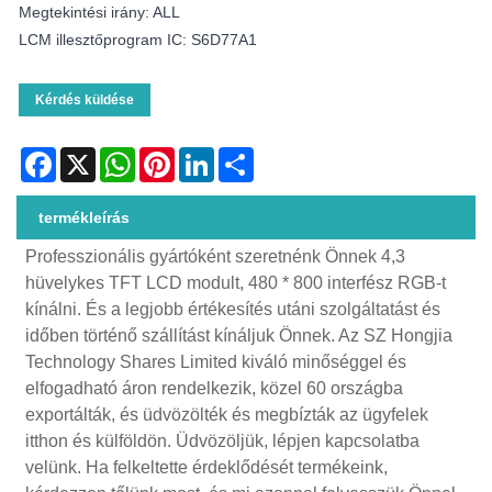
Megtekintési irány: ALL
LCM illesztőprogram IC: S6D77A1
Kérdés küldése
Facebook
X
WhatsApp
Pinterest
LinkedIn
Share
termékleírás
Professzionális gyártóként szeretnénk Önnek 4,3
hüvelykes TFT LCD modult, 480 * 800 interfész RGB-t
kínálni. És a legjobb értékesítés utáni szolgáltatást és
időben történő szállítást kínáljuk Önnek. Az SZ Hongjia
Technology Shares Limited kiváló minőséggel és
elfogadható áron rendelkezik, közel 60 országba
exportálták, és üdvözölték és megbízták az ügyfelek
itthon és külföldön. Üdvözöljük, lépjen kapcsolatba
velünk. Ha felkeltette érdeklődését termékeink,