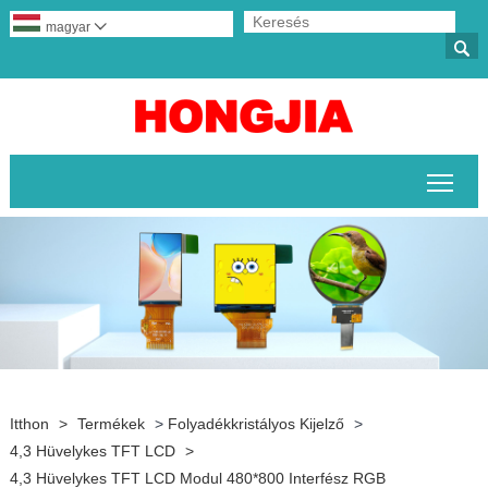
magyar


A fő
Itthon
>
Termékek
>
Folyadékkristályos Kijelző
>
4,3 Hüvelykes TFT LCD
>
4,3 Hüvelykes TFT LCD Modul 480*800 Interfész RGB