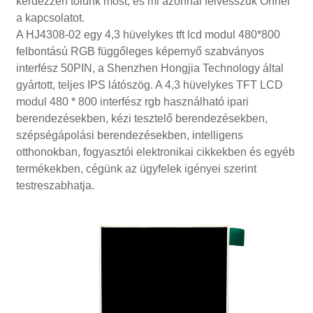
kérdezzen tőlünk most, és mi azonnal felvesszük Önnel
a kapcsolatot.
A HJ4308-02 egy 4,3 hüvelykes tft lcd modul 480*800
felbontású RGB függőleges képernyő szabványos
interfész 50PIN, a Shenzhen Hongjia Technology által
gyártott, teljes IPS látószög. A 4,3 hüvelykes TFT LCD
modul 480 * 800 interfész rgb használható ipari
berendezésekben, kézi tesztelő berendezésekben,
szépségápolási berendezésekben, intelligens
otthonokban, fogyasztói elektronikai cikkekben és egyéb
termékekben, cégünk az ügyfelek igényei szerint
testreszabhatja.