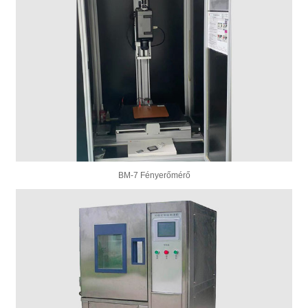
BM-7 Fényerőmérő