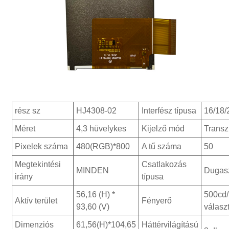
rész sz
HJ4308-02
Interfész típusa
16/18
Méret
4,3 hüvelykes
Kijelző mód
Transz
Pixelek száma
480(RGB)*800
A tű száma
50
Megtekintési
Csatlakozás
MINDEN
Dugasz
irány
típusa
56,16 (H) *
500cd
Aktív terület
Fényerő
93,60 (V)
válasz
Dimenziós
61,56(H)*104,65
Háttérvilágítású