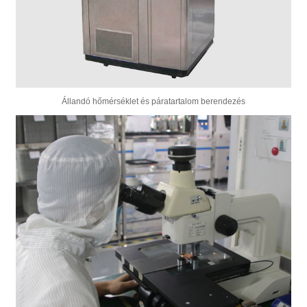
Állandó hőmérséklet és páratartalom berendezés