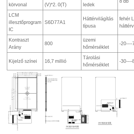
8 db
körvonal
(V)*2. 0(T)
ledek
LCM
Háttérvilágítás
fehér 
illesztőprogram
S6D77A1
típusa
háttérv
IC
Kontraszt
üzemi
800
-20---
Arány
hőmérséklet
Tárolási
Kijelző színei
16,7 millió
-30---
hőmérséklet