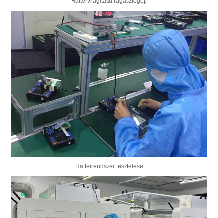
Háttérvilágítású ragasztógép
Háttérrendszer tesztelése