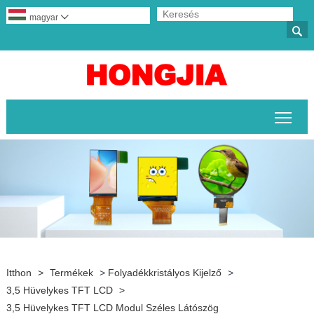
magyar


A fő
Itthon
>
Termékek
>
Folyadékkristályos Kijelző
>
3,5 Hüvelykes TFT LCD
>
3,5 Hüvelykes TFT LCD Modul Széles Látószög