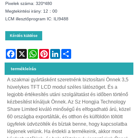
Pixelek száma: 320*480
Megtekintési irány: 12：00
LCM illesztőprogram IC: ILI9488
Kérdés küldése
Facebook
X
WhatsApp
Pinterest
LinkedIn
Share
termékleírás
A szakmai gyártásként szeretnénk biztosítani Önnek 3,5
hüvelykes TFT LCD modul széles látószöget. És a
legjobb értékesítés utáni szolgáltatást és időben történő
kézbesítést kínáljuk Önnek. Az Sz Hongjia Technology
Share Limited kiváló minőségű és elfogadható árú, közel
60 országba exportálták, és otthon és külföldön töltött
ügyfelek üdvözölték és bíztak benne, hogy kapcsolatba
lépjenek velünk. Ha érdekli a termékeink, akkor most