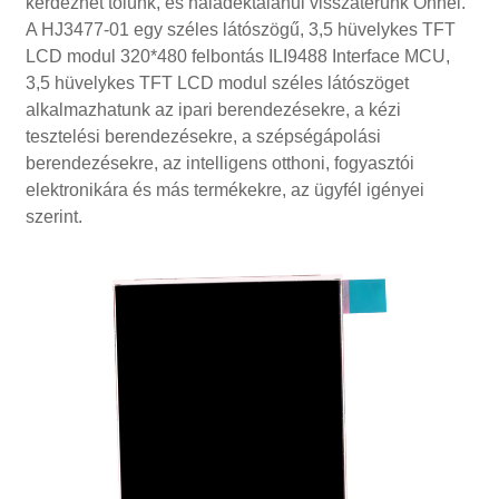
kérdezhet tőlünk, és haladéktalanul visszatérünk Önnel.
A HJ3477-01 egy széles látószögű, 3,5 hüvelykes TFT
LCD modul 320*480 felbontás ILI9488 Interface MCU,
3,5 hüvelykes TFT LCD modul széles látószöget
alkalmazhatunk az ipari berendezésekre, a kézi
tesztelési berendezésekre, a szépségápolási
berendezésekre, az intelligens otthoni, fogyasztói
elektronikára és más termékekre, az ügyfél igényei
szerint.