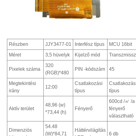
Részben
JJY3477-01
Interfész típus
MCU 16bit
Méret
3,5 hüvelyk
Kijelző mód
Transzmissz
320
Pixelek száma
PIN -kódszám
45
(RGB)*480
Megtekintési
Csatlakozási
Csatlakozás
12:00
irány
típus
típus
600cd /㎡ /a
48,96 (w)
Aktív terület
Fényerő
fényerő
*73,44 (h)
választható
54.48
Dimenziós
Háttérvilágítás
(W)*84,71
6 db