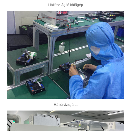
Háttérvilágító kötőgép
Háttérvizsgálat