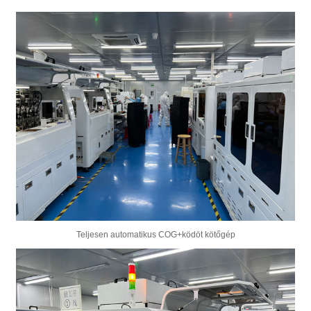
Teljesen automatikus COG+ködöt kötőgép