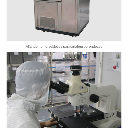
Állandó hőmérséklet és páratartalom berendezés