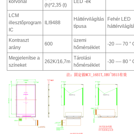
körvonal
LED -ek
(h)*2,35 (t)
LCM
Háttérvilágítás
Fehér LED
illesztőprogram
ILI9488
típusa
háttérvilágít
IC
Kontraszt
üzemi
600
-20 ---- 70 °
arány
hőmérséklet
Megjelenítse a
Tárolási
262K/16,7m
-30 ---- 80 °
színeket
hőmérséklet