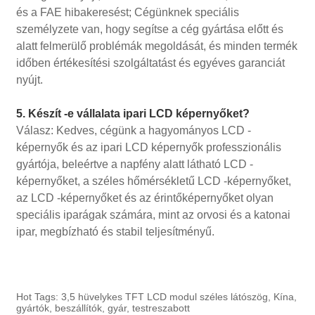
és a FAE hibakeresést; Cégünknek speciális
személyzete van, hogy segítse a cég gyártása előtt és
alatt felmerülő problémák megoldását, és minden termék
időben értékesítési szolgáltatást és egyéves garanciát
nyújt.
5. Készít -e vállalata ipari LCD képernyőket?
Válasz: Kedves, cégünk a hagyományos LCD -
képernyők és az ipari LCD képernyők professzionális
gyártója, beleértve a napfény alatt látható LCD -
képernyőket, a széles hőmérsékletű LCD -képernyőket,
az LCD -képernyőket és az érintőképernyőket olyan
speciális iparágak számára, mint az orvosi és a katonai
ipar, megbízható és stabil teljesítményű.
Hot Tags: 3,5 hüvelykes TFT LCD modul széles látószög, Kína,
gyártók, beszállítók, gyár, testreszabott