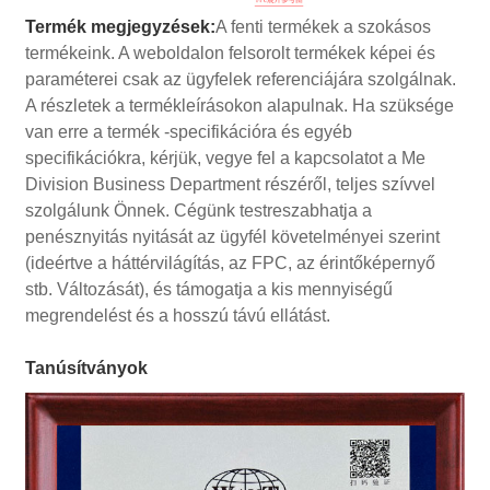
Termék megjegyzések:
A fenti termékek a szokásos
termékeink. A weboldalon felsorolt ​​termékek képei és
paraméterei csak az ügyfelek referenciájára szolgálnak.
A részletek a termékleírásokon alapulnak. Ha szüksége
van erre a termék -specifikációra és egyéb
specifikációkra, kérjük, vegye fel a kapcsolatot a Me
Division Business Department részéről, teljes szívvel
szolgálunk Önnek. Cégünk testreszabhatja a
penésznyitás nyitását az ügyfél követelményei szerint
(ideértve a háttérvilágítás, az FPC, az érintőképernyő
stb. Változását), és támogatja a kis mennyiségű
megrendelést és a hosszú távú ellátást.
Tanúsítványok