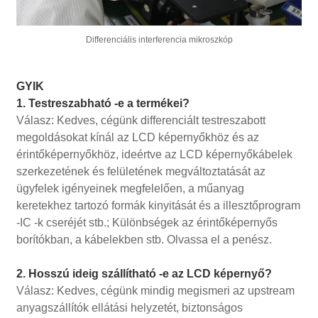
Differenciális interferencia mikroszkóp
GYIK
1. Testreszabható -e a termékei?
Válasz: Kedves, cégünk differenciált testreszabott
megoldásokat kínál az LCD képernyőkhöz és az
érintőképernyőkhöz, ideértve az LCD képernyőkábelek
szerkezetének és felületének megváltoztatását az
ügyfelek igényeinek megfelelően, a műanyag
keretekhez tartozó formák kinyitását és a illesztőprogram
-IC -k cseréjét stb.; Különbségek az érintőképernyős
borítókban, a kábelekben stb. Olvassa el a penész.
2. Hosszú ideig szállítható -e az LCD képernyő?
Válasz: Kedves, cégünk mindig megismeri az upstream
anyagszállítók ellátási helyzetét, biztonságos