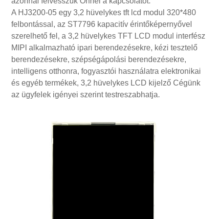
azonnal felvesszük Önnel a kapcsolatot.
A HJ3200-05 egy 3,2 hüvelykes tft lcd modul 320*480
felbontással, az ST7796 kapacitív érintőképernyővel
szerelhető fel, a 3,2 hüvelykes TFT LCD modul interfész
MIPI alkalmazható ipari berendezésekre, kézi tesztelő
berendezésekre, szépségápolási berendezésekre,
intelligens otthonra, fogyasztói használatra elektronikai
és egyéb termékek, 3,2 hüvelykes LCD kijelző Cégünk
az ügyfelek igényei szerint testreszabhatja.