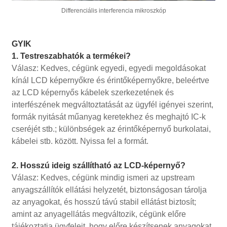
Differenciális interferencia mikroszkóp
GYIK
1. Testreszabhatók a termékei?
Válasz: Kedves, cégünk egyedi, egyedi megoldásokat
kínál LCD képernyőkre és érintőképernyőkre, beleértve
az LCD képernyős kábelek szerkezetének és
interfészének megváltoztatását az ügyfél igényei szerint,
formák nyitását műanyag keretekhez és meghajtó IC-k
cseréjét stb.; különbségek az érintőképernyő burkolatai,
kábelei stb. között. Nyissa fel a formát.
2. Hosszú ideig szállítható az LCD-képernyő?
Válasz: Kedves, cégünk mindig ismeri az upstream
anyagszállítók ellátási helyzetét, biztonságosan tárolja
az anyagokat, és hosszú távú stabil ellátást biztosít;
amint az anyagellátás megváltozik, cégünk előre
tájékoztatja ügyfeleit, hogy előre készítsenek anyagokat,