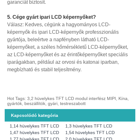
garanciát biztosít.
5. Cége gyárt ipari LCD képernyőket?
Válasz: Kedves, cégünk a hagyományos LCD-
képernyők és ipari LCD-képernyők professzionális
gyártója, beleértve a napfényben látható LCD-
képernyőket, a széles hőmérsékletű LCD-képernyőket,
az LCD-képernyőket és az érintőképernyőket speciális
iparágakban, például az orvosi és katonai iparban,
megbízható és stabil teljesítmény.
Hot Tags: 3,2 hüvelykes TFT LCD modul interfész MIPI, Kína,
gyártók, beszállítók, gyári, testreszabott
Kapcsolódó kategória
1,14 hüvelykes TFT LCD
1,3 hüvelykes TFT LCD
1,47 hüvelykes TFT LCD
1,54 hüvelykes TFT LCD
1,77 hüvelykes TFT LCD
2,0 hüvelykes TFT LCD