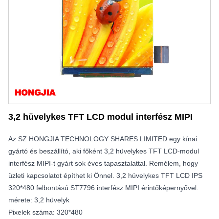
3,2 hüvelykes TFT LCD modul interfész MIPI
Az SZ HONGJIA TECHNOLOGY SHARES LIMITED egy kínai
gyártó és beszállító, aki főként 3,2 hüvelykes TFT LCD-modul
interfész MIPI-t gyárt sok éves tapasztalattal. Remélem, hogy
üzleti kapcsolatot építhet ki Önnel. 3,2 hüvelykes TFT LCD IPS
320*480 felbontású ST7796 interfész MIPI érintőképernyővel.
mérete: 3,2 hüvelyk
Pixelek száma: 320*480