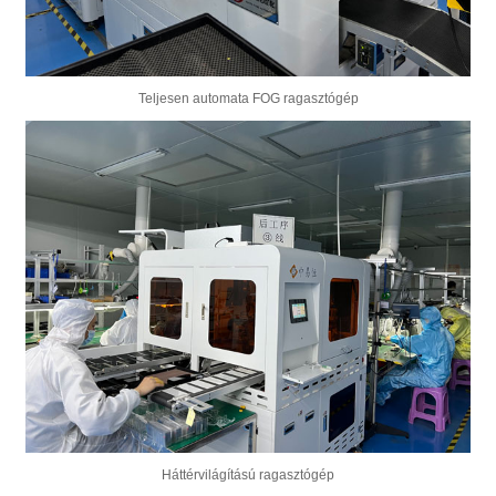
Teljesen automata FOG ragasztógép
Háttérvilágítású ragasztógép