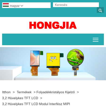
magyar


A fő
Itthon
>
Termékek
>
Folyadékkristályos Kijelző
>
3,2 Hüvelykes TFT LCD
>
3,2 Hüvelykes TFT LCD Modul Interfész MIPI