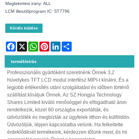
Megtekintési irány: ALL
LCM illesztőprogram IC: ST7796
Kérdés küldése
Facebook
X
WhatsApp
Pinterest
LinkedIn
Share
termékleírás
Professzionális gyártóként szeretnénk Önnek 3,2
hüvelykes TFT LCD modul interfész MIPI-t kínálni. És a
legjobb értékesítés utáni szolgáltatást és időben történő
szállítást kínáljuk Önnek. Az SZ Hongjia Technology
Shares Limited kiváló minőséggel és elfogadható áron
rendelkezik, közel 60 országba exportálták, és
üdvözölték és megbízták az ügyfelek itthon és külföldön.
Üdvözöljük, lépjen kapcsolatba velünk. Ha felkeltette
érdeklődését termékeink, kérdezzen tőlünk most, és mi