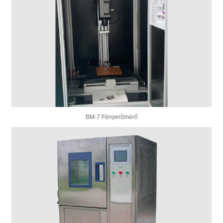
BM-7 Fényerőmérő