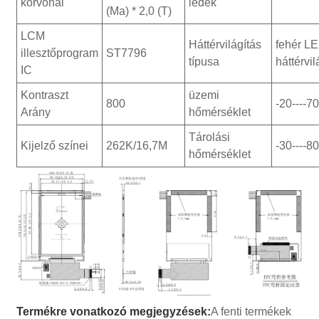
körvonal
ledek
(Ma) * 2,0 (T)
LCM
Háttérvilágítás
fehér L
illesztőprogram
ST7796
típusa
háttérvil
IC
Kontraszt
üzemi
800
-20----7
Arány
hőmérséklet
Tárolási
Kijelző színei
262K/16,7M
-30----8
hőmérséklet
Termékre vonatkozó megjegyzések:
A fenti termékek