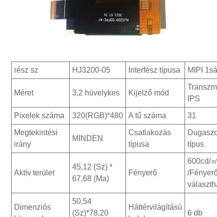
rész sz
HJ3200-05
Interfész típusa
MIPI 1s
Transzmi
Méret
3,2 hüvelykes
Kijelző mód
IPS
Pixelek száma
320(RGB)*480
A tű száma
31
Megtekintési
Csatlakozás
Dugaszo
MINDEN
irány
típusa
típus
600cd/
45,12 (Sz) *
Aktív terület
Fényerő
/Fényer
67,68 (Ma)
választh
50,54
Dimenziós
Háttérvilágítású
(Sz)*78,20
6 db