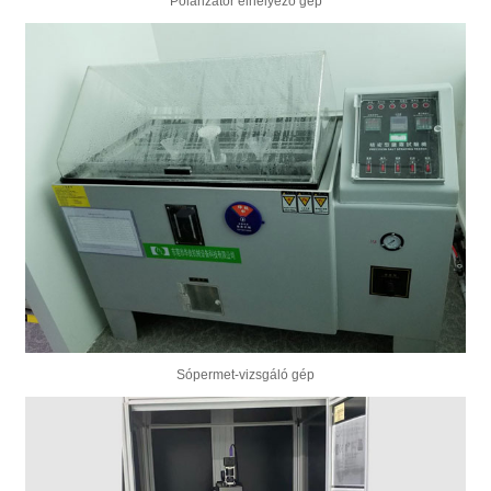
Polarizátor elhelyező gép
Sópermet-vizsgáló gép