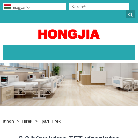
magyar


A fő
Itthon
>
Hírek
>
Ipari Hírek