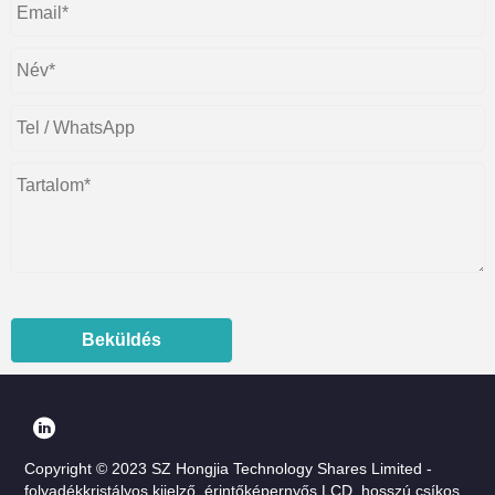
Beküldés
Copyright © 2023 SZ Hongjia Technology Shares Limited -
folyadékkristályos kijelző, érintőképernyős LCD, hosszú csíkos