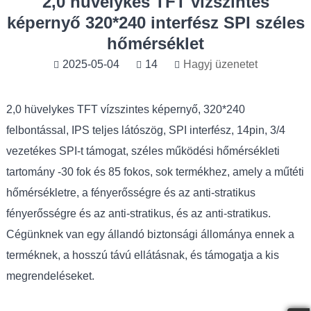
2,0 hüvelykes TFT vízszintes
képernyő 320*240 interfész SPI széles
hőmérséklet
2025-05-04
14
Hagyj üzenetet
2,0 hüvelykes TFT vízszintes képernyő, 320*240
felbontással, IPS teljes látószög, SPI interfész, 14pin, 3/4
vezetékes SPI-t támogat, széles működési hőmérsékleti
tartomány -30 fok és 85 fokos, sok termékhez, amely a műtéti
hőmérsékletre, a fényerősségre és az anti-stratikus
fényerősségre és az anti-stratikus, és az anti-stratikus.
Cégünknek van egy állandó biztonsági állománya ennek a
terméknek, a hosszú távú ellátásnak, és támogatja a kis
megrendeléseket.