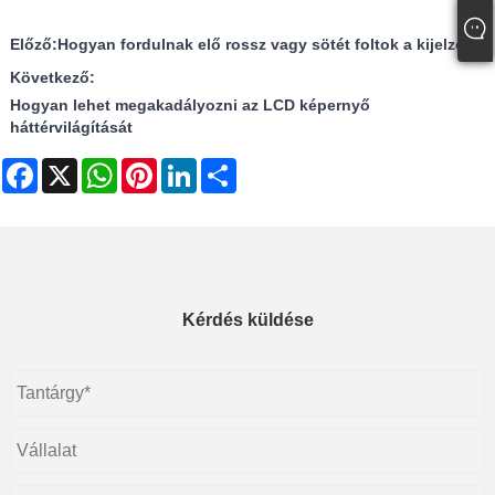
Előző:
Hogyan fordulnak elő rossz vagy sötét foltok a kijelzőn?
Következő:
Hogyan lehet megakadályozni az LCD képernyő
háttérvilágítását
Facebook
X
WhatsApp
Pinterest
LinkedIn
Share
Kérdés küldése